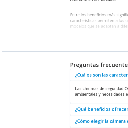
Entre los beneficios más signif
características permiten a lo
modelos que se adaptan a dife
Características Destacada
La marca también ofrece una v
garantizan el suministro energ
que le proporciona tranquilidad 
Preguntas frecuent
¿Cuáles son las caracte
Aparte de las soluciones de ene
dispositivos permiten una trans
Las cámaras de seguridad CCT
ambientales y necesidades e
Otro aspecto que resalta es la
datos valiosos. Este tipo de s
¿Qué beneficios ofrece
Por último, los usuarios tambi
¿Cómo elegir la cámara
acceder a la información en cu