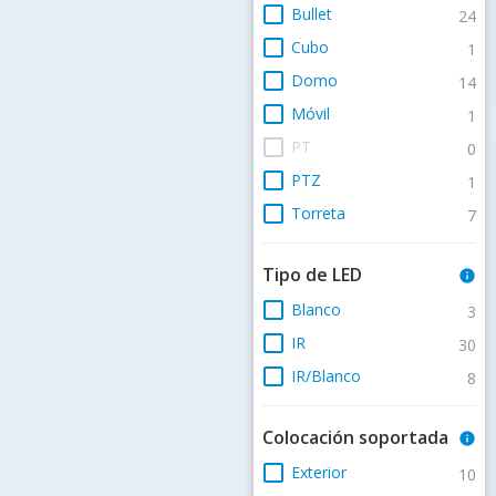
check_box_outline_blank
Bullet
24
check_box_outline_blank
Cubo
1
check_box_outline_blank
Domo
14
check_box_outline_blank
Móvil
1
check_box_outline_blank
PT
0
check_box_outline_blank
PTZ
1
check_box_outline_blank
Torreta
7
Tipo de LED
info
check_box_outline_blank
Blanco
3
check_box_outline_blank
IR
30
check_box_outline_blank
IR/Blanco
8
Colocación soportada
info
check_box_outline_blank
Exterior
10