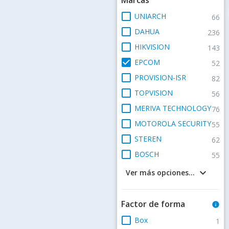
check_box_outline_blank
UNIARCH
66
check_box_outline_blank
DAHUA
236
check_box_outline_blank
HIKVISION
143
check_box
EPCOM
52
check_box_outline_blank
PROVISION-ISR
82
check_box_outline_blank
TOPVISION
56
check_box_outline_blank
MERIVA TECHNOLOGY
76
check_box_outline_blank
MOTOROLA SECURITY
55
check_box_outline_blank
STEREN
62
check_box_outline_blank
BOSCH
55
keyboard_arrow_down
Ver más opciones...
Factor de forma
info
check_box_outline_blank
Box
1