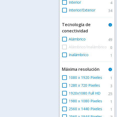
check_box_outline_blank
Interior
4
check_box_outline_blank
Interior/Exterior
34
Tecnología de
info
conectividad
check_box_outline_blank
Alámbrico
49
check_box_outline_blank
Alámbrico/Inalámbrico
0
check_box_outline_blank
Inalámbrico
1
Máxima resolución
info
check_box_outline_blank
1080 x 1920 Pixeles
1
check_box_outline_blank
1280 x 720 Pixeles
3
check_box_outline_blank
1920x1080 Full HD
25
check_box_outline_blank
1980 x 1080 Pixeles
1
check_box_outline_blank
2560 x 1440 Pixeles
1
check_box_outline_blank
2560 x 1944 Pixeles