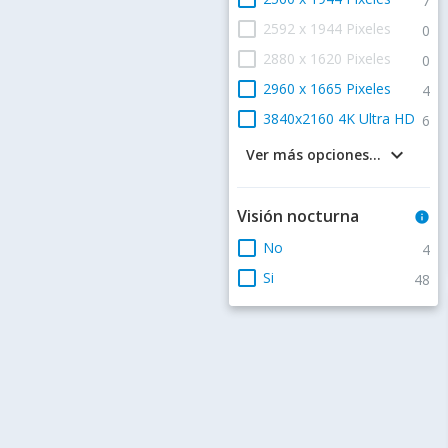
7
check_box_outline_blank
2592 x 1944 Pixeles
0
check_box_outline_blank
2880 x 1620 Pixeles
0
check_box_outline_blank
2960 x 1665 Pixeles
4
check_box_outline_blank
3840x2160 4K Ultra HD
6
keyboard_arrow_down
Ver más opciones...
Visión nocturna
info
check_box_outline_blank
No
4
check_box_outline_blank
Si
48