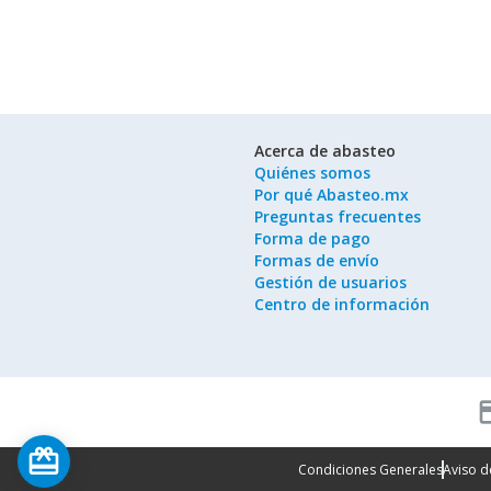
Acerca de abasteo
Quiénes somos
Por qué Abasteo.mx
Preguntas frecuentes
Forma de pago
Formas de envío
Gestión de usuarios
Centro de información
cred
card_giftcard
Condiciones Generales
Aviso d