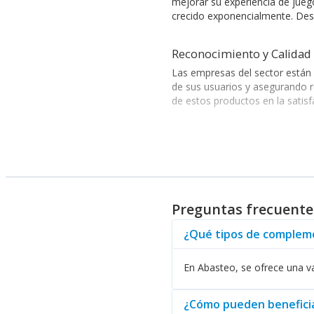
mejorar su experiencia de jue
crecido exponencialmente. Desd
Reconocimiento y Calidad 
Las empresas del sector están
de sus usuarios y asegurando r
de estos productos en la satisfa
Sectores Clave y Aplicacio
En cuanto a los sectores aten
aprendizaje. Asimismo, clientes
garantizar una experiencia enr
Preguntas frecuent
Variedad de Productos en 
¿Qué tipos de compleme
La categoría ofrece una variedad
Regalo /Gift Cards
son una excel
En Abasteo, se ofrece una va
de juegos, optimizando el reto
¿Cómo pueden beneficia
Maximización de Benefici