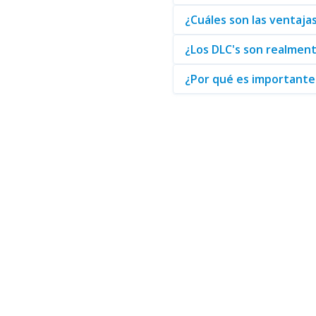
Es importante mencionar que l
¿Cuáles son las ventaja
sino que también mejoran la jug
Complementos para Videoju
¿Los DLC's son realment
¿Por qué es importante 
Finalmente, para quienes buscan
con sus expectativas y necesid