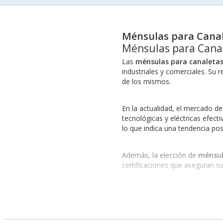
Ménsulas para Cana
Ménsulas para Cana
Las
ménsulas para canaleta
industriales y comerciales. Su 
de los mismos.
En la actualidad, el mercado de
tecnológicas y eléctricas efect
lo que indica una tendencia po
Además, la elección de
ménsul
certificaciones que aseguran s
Marcas de Ménsulas para 
Ménsulas para Canaletas CHA
Ménsulas para Canaletas PAN