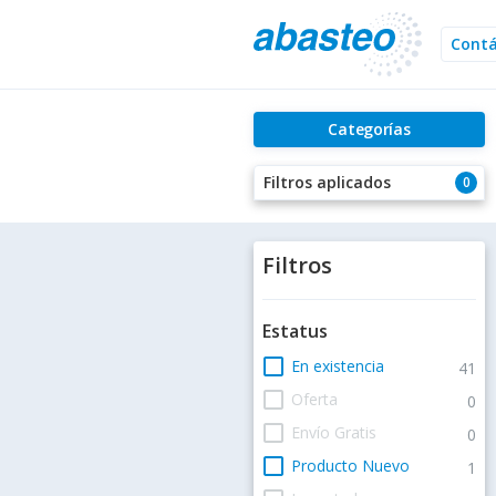
Cont
Categorías
Filtros aplicados
0
Filtros
Estatus
check_box_outline_blank
En existencia
41
check_box_outline_blank
Oferta
0
check_box_outline_blank
Envío Gratis
0
check_box_outline_blank
Producto Nuevo
1