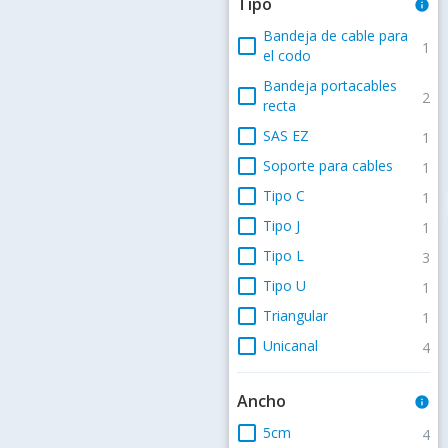
Tipo
info
Bandeja de cable para
check_box_outline_blank
1
el codo
Bandeja portacables
check_box_outline_blank
2
recta
check_box_outline_blank
SAS EZ
1
check_box_outline_blank
Soporte para cables
1
check_box_outline_blank
Tipo C
1
check_box_outline_blank
Tipo J
1
check_box_outline_blank
Tipo L
3
check_box_outline_blank
Tipo U
1
check_box_outline_blank
Triangular
1
check_box_outline_blank
Unicanal
4
Ancho
info
check_box_outline_blank
5cm
4