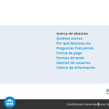
Acerca de abasteo
Quiénes somos
Por qué Abasteo.mx
Preguntas frecuentes
Forma de pago
Formas de envío
Gestión de usuarios
Centro de información
cred
card_giftcard
Condiciones Generales
Aviso d