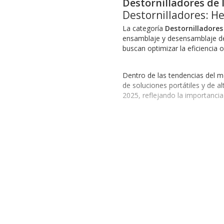
Destornilladores de
Destornilladores: H
La categoría
Destornilladores
ensamblaje y desensamblaje de 
buscan optimizar la eficiencia o
Dentro de las tendencias del 
de soluciones portátiles y de a
2025, reflejando la importanci
Certificaciones y Alianzas 
Los destornilladores disponibl
instituciones que avalan la dur
Industrias que Utilizan Destorni
Construcción:
Requieren destor
Electrónica:
Utilizan destornil
Manufactura:
Demandas de her