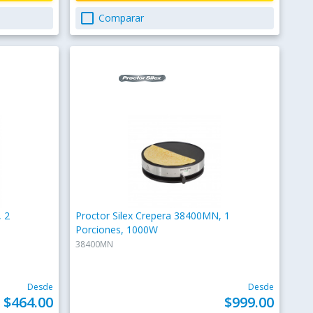
check_box_outline_blank
Comparar
 2
Proctor Silex Crepera 38400MN, 1
Porciones, 1000W
38400MN
Desde
Desde
$464.00
$999.00