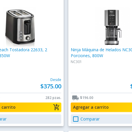
each Tostadora 22633, 2
Ninja Máquina de Helados NC3
 850W
Porciones, 800W
NC301
Desde
$375.00
local_shipping
0
282 pzas.
$196.00
add_shopping_cart
a carrito
Agregar a carrito
check_box_outline_blank
rar
Comparar