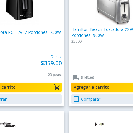
Hamilton Beach Tostadora 2299
ora RC-T2V, 2 Porciones, 750W
Porciones, 900W
22999
Desde
$359.00
0
23 pzas.
local_shipping
$143.00
add_shopping_cart
a carrito
Agregar a carrito
check_box_outline_blank
rar
Comparar