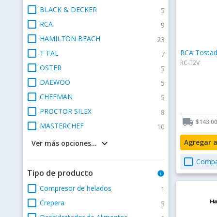
check_box_outline_blank
BLACK & DECKER
5
check_box_outline_blank
RCA
9
check_box_outline_blank
HAMILTON BEACH
23
check_box_outline_blank
RCA Tostad
T-FAL
7
RC-T2V
check_box_outline_blank
OSTER
5
check_box_outline_blank
DAEWOO
5
check_box_outline_blank
CHEFMAN
5
check_box_outline_blank
PROCTOR SILEX
8
local_shipping
$143.0
check_box_outline_blank
MASTERCHEF
10
keyboard_arrow_down
Agregar 
Ver más opciones...
check_box_outline_blank
Compa
Tipo de producto
info
check_box_outline_blank
Compresor de helados
1
check_box_outline_blank
Crepera
5