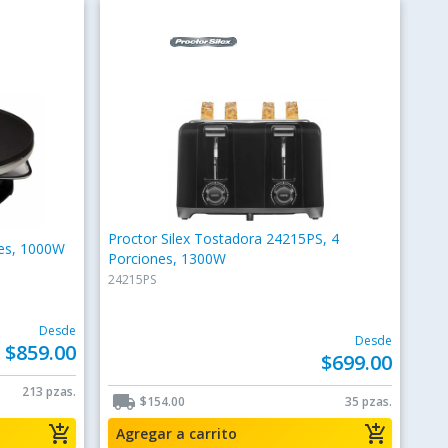
Proctor Silex Tostadora 24215PS, 4
nes, 1000W
Porciones, 1300W
24215PS
Desde
Desde
$859.00
$699.00
213 pzas.
local_shipping
$154.00
35 pzas.
add_shopping_cart
add_shopping_cart
Agregar a carrito