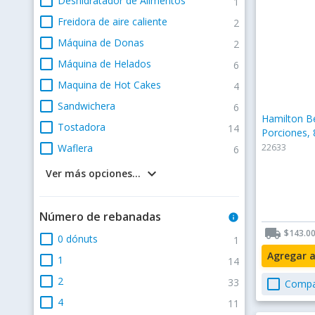
check_box_outline_blank
Deshidratador de Alimentos
1
check_box_outline_blank
Freidora de aire caliente
2
check_box_outline_blank
Máquina de Donas
2
check_box_outline_blank
Máquina de Helados
6
check_box_outline_blank
Maquina de Hot Cakes
4
check_box_outline_blank
Sandwichera
6
Hamilton B
check_box_outline_blank
Tostadora
14
Porciones,
check_box_outline_blank
Waflera
22633
6
keyboard_arrow_down
Ver más opciones...
Número de rebanadas
info
local_shipping
$143.0
check_box_outline_blank
0 dónuts
1
Agregar 
check_box_outline_blank
1
14
check_box_outline_blank
2
33
check_box_outline_blank
Compa
check_box_outline_blank
4
11