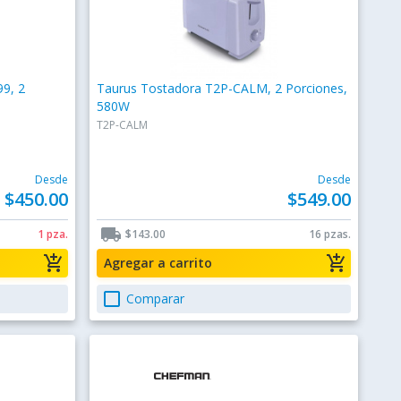
9, 2
Taurus Tostadora T2P-CALM, 2 Porciones,
580W
T2P-CALM
Desde
Desde
$450.00
$549.00
local_shipping
1 pza.
$143.00
16 pzas.
add_shopping_cart
add_shopping_cart
Agregar a carrito
check_box_outline_blank
Comparar