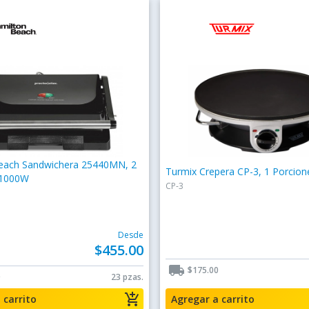
each Sandwichera 25440MN, 2
Turmix Crepera CP-3, 1 Porcio
 1000W
CP-3
Desde
$455.00
local_shipping
$175.00
0
23 pzas.
add_shopping_cart
a carrito
Agregar a carrito