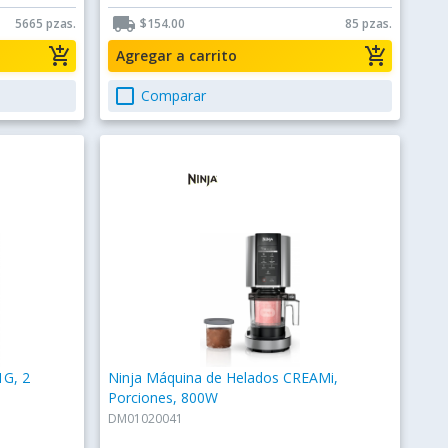
local_shipping
5665 pzas.
$154.00
85 pzas.
add_shopping_cart
add_shopping_cart
Agregar a carrito
check_box_outline_blank
Comparar
1G, 2
Ninja Máquina de Helados CREAMi,
Porciones, 800W
DM01020041