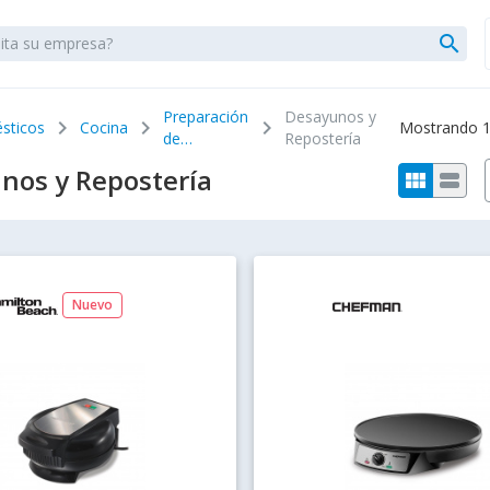
search
Preparación
Desayunos y
chevron_right
chevron_right
chevron_right
sticos
Cocina
Mostrando 1 
de
Repostería
Alimentos
nos y Repostería
view_module
view_stream
Nuevo