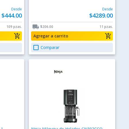
Desde
Desde
$444.00
$4289.00
local_shipping
109 pzas.
$206.00
11 pzas.
add_shopping_cart
add_shopping_cart
Agregar a carrito
check_box_outline_blank
Comparar
 1
Ninja Máquina de Helados CN302CCO,