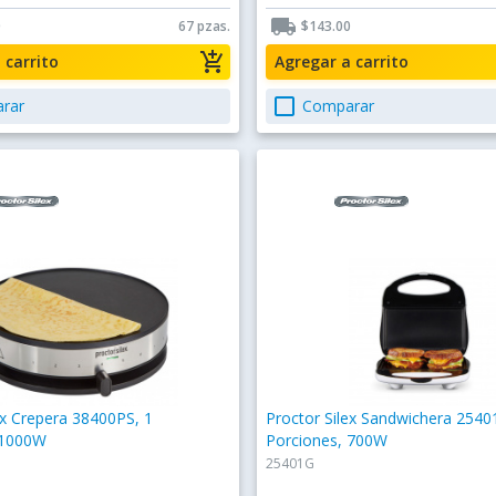
local_shipping
0
67 pzas.
$143.00
add_shopping_cart
a carrito
Agregar a carrito
check_box_outline_blank
rar
Comparar
ex Crepera 38400PS, 1
Proctor Silex Sandwichera 2540
 1000W
Porciones, 700W
25401G