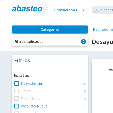
arrow_drop_down
Contáctenos
Categorías
Electrodomé
Desayu
Filtros aplicados
0
Filtros
Estatus
check_box_outline_blank
En existencia
102
check_box_outline_blank
Oferta
0
check_box_outline_blank
Envío Gratis
0
check_box_outline_blank
Producto Nuevo
1