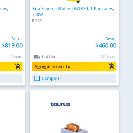
ones,
Bob Esponja Waflera BOBE4, 1 Porciones,
750W
BOBE4
Desde
Desde
$819.00
$460.00
local_shipping
13 pzas.
$143.00
229 pzas.
add_shopping_cart
add_shopping_cart
Agregar a carrito
check_box_outline_blank
Comparar