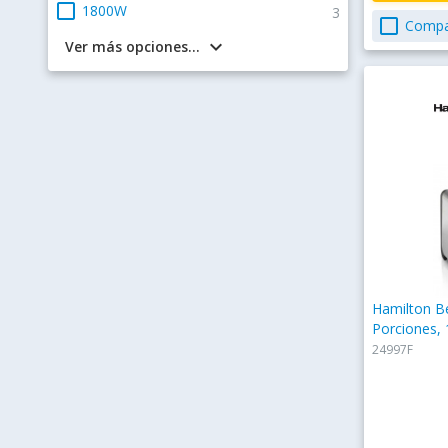
check_box_outline_blank
1800W
3
check_box_outline_blank
Compa
keyboard_arrow_down
Ver más opciones...
Hamilton B
Porciones,
24997F