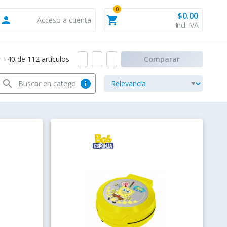
0
$0.00
person
shopping_cart
Acceso a cuenta
Incl. IVA
- 40 de 112 artículos
Comparar
search
info