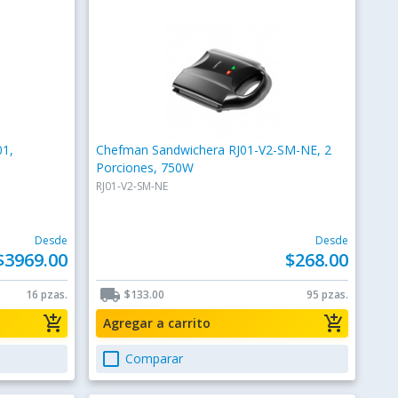
01,
Chefman Sandwichera RJ01-V2-SM-NE, 2
Porciones, 750W
RJ01-V2-SM-NE
Desde
Desde
$3969.00
$268.00
local_shipping
16 pzas.
$133.00
95 pzas.
add_shopping_cart
add_shopping_cart
Agregar a carrito
check_box_outline_blank
Comparar