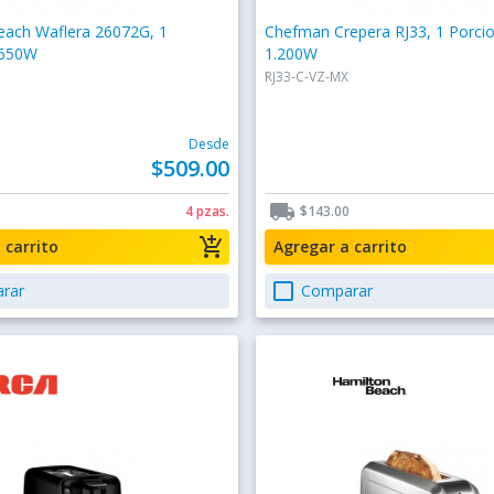
each Waflera 26072G, 1
Chefman Crepera RJ33, 1 Porci
 650W
1.200W
RJ33-C-VZ-MX
Desde
$509.00
local_shipping
0
4 pzas.
$143.00
add_shopping_cart
a carrito
Agregar a carrito
check_box_outline_blank
rar
Comparar