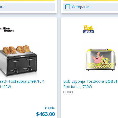
check_box_outline_blank
rar
Comparar
each Tostadora 24997F, 4
Bob Esponja Tostadora BOBE1,
 1400W
Porciones, 750W
BOBE1
Desde
$463.00