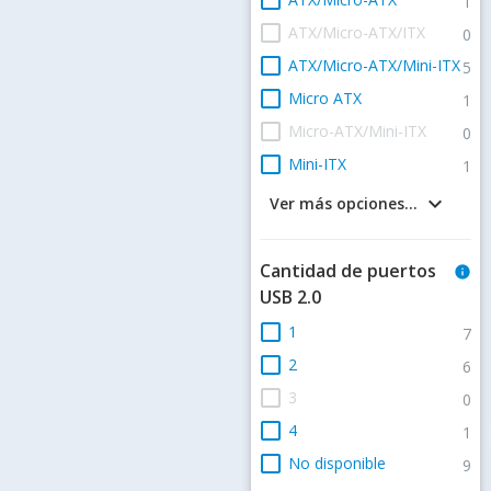
1
check_box_outline_blank
ATX/Micro-ATX/ITX
0
check_box_outline_blank
ATX/Micro-ATX/Mini-ITX
5
check_box_outline_blank
Micro ATX
1
check_box_outline_blank
Micro-ATX/Mini-ITX
0
check_box_outline_blank
Mini-ITX
1
keyboard_arrow_down
Ver más opciones...
Cantidad de puertos
info
USB 2.0
check_box_outline_blank
1
7
check_box_outline_blank
2
6
check_box_outline_blank
3
0
check_box_outline_blank
4
1
check_box_outline_blank
No disponible
9