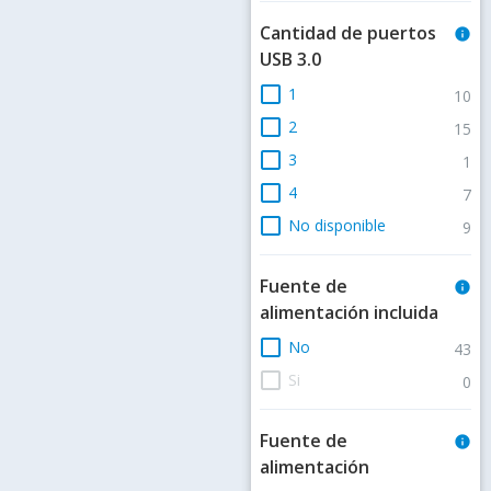
Cantidad de puertos
info
USB 3.0
check_box_outline_blank
1
10
check_box_outline_blank
2
15
check_box_outline_blank
3
1
check_box_outline_blank
4
7
check_box_outline_blank
No disponible
9
Fuente de
info
alimentación incluida
check_box_outline_blank
No
43
check_box_outline_blank
Si
0
Fuente de
info
alimentación