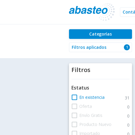
Cont
Categorías
Filtros aplicados
1
Filtros
Estatus
check_box_outline_blank
En existencia
31
check_box_outline_blank
Oferta
0
check_box_outline_blank
Envío Gratis
0
check_box_outline_blank
Producto Nuevo
0
check_box_outline_blank
Importado
0