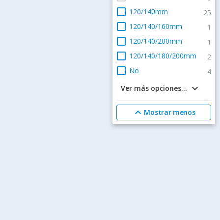
check_box_outline_blank
120/140mm
25
check_box_outline_blank
120/140/160mm
1
check_box_outline_blank
120/140/200mm
1
check_box_outline_blank
120/140/180/200mm
2
check_box_outline_blank
No
4
keyboard_arrow_down
Ver más opciones...
expand_less
Mostrar menos