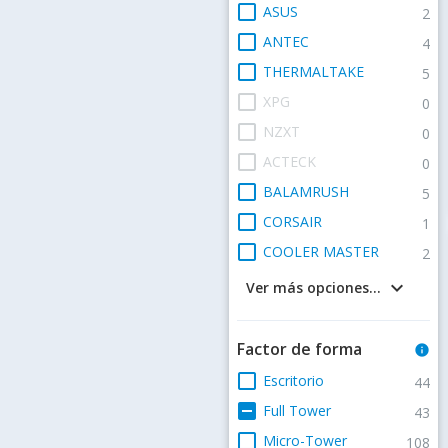
check_box_outline_blank
ASUS
2
check_box_outline_blank
ANTEC
4
check_box_outline_blank
THERMALTAKE
5
check_box_outline_blank
XPG
0
check_box_outline_blank
NZXT
0
check_box_outline_blank
ACTECK
0
check_box_outline_blank
BALAMRUSH
5
check_box_outline_blank
CORSAIR
1
check_box_outline_blank
COOLER MASTER
2
keyboard_arrow_down
Ver más opciones...
Factor de forma
info
check_box_outline_blank
Escritorio
44
indeterminate_check_box
Full Tower
43
check_box_outline_blank
Micro-Tower
108