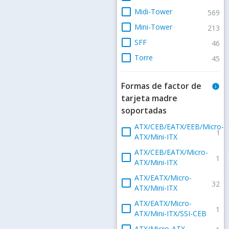
check_box_outline_blank
Midi-Tower
569
check_box_outline_blank
Mini-Tower
213
check_box_outline_blank
SFF
46
check_box_outline_blank
Torre
45
Formas de factor de
info
tarjeta madre
soportadas
ATX/CEB/EATX/EEB/Micro-
check_box_outline_blank
1
ATX/Mini-ITX
ATX/CEB/EATX/Micro-
check_box_outline_blank
1
ATX/Mini-ITX
ATX/EATX/Micro-
check_box_outline_blank
32
ATX/Mini-ITX
ATX/EATX/Micro-
check_box_outline_blank
1
ATX/Mini-ITX/SSI-CEB
check_box_outline_blank
ATX/Micro-ATX