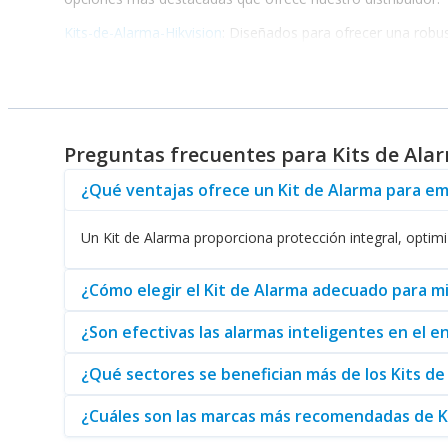
Kits-de-Alarma-Hikvision
: Diseñados para ofrecer una robust
Kits-de-Alarma-Dahua
: Ideal para entornos industriales y 
Kits de Alarma Inteligentes
: Incorporan características ava
Kits-de-Alarma-Qian
: Proporcionan un balance entre tecnolo
Kits de Alarma Qolsys
: Con un enfoque en la integración de 
Kits de Alarma Ajax
: Ofrecen una solución compacta y efi
Preguntas frecuentes para Kits de Ala
Al elegir un
Kit de Alarma
, su empresa obtiene un sistema
considerar las necesidades particulares de su industria par
¿Qué ventajas ofrece un Kit de Alarma para e
Para maximizar la protección y la confiabilidad de su sist
se adecue a sus requerimientos y fortalezca la seguridad
Un Kit de Alarma proporciona protección integral, optimi
¿Cómo elegir el Kit de Alarma adecuado para m
¿Son efectivas las alarmas inteligentes en el 
¿Qué sectores se benefician más de los Kits de
¿Cuáles son las marcas más recomendadas de K