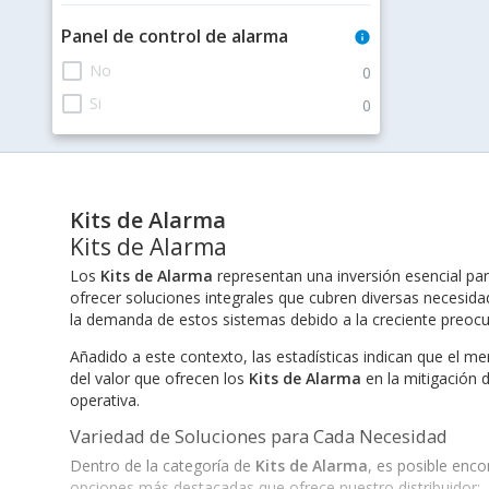
Panel de control de alarma
info
check_box_outline_blank
No
0
check_box_outline_blank
Si
0
Kits de Alarma
Kits de Alarma
Los
Kits de Alarma
representan una inversión esencial pa
ofrecer soluciones integrales que cubren diversas necesida
la demanda de estos sistemas debido a la creciente preocu
Añadido a este contexto, las estadísticas indican que el m
del valor que ofrecen los
Kits de Alarma
en la mitigación 
operativa.
Variedad de Soluciones para Cada Necesidad
Dentro de la categoría de
Kits de Alarma
, es posible enco
opciones más destacadas que ofrece nuestro distribuidor: