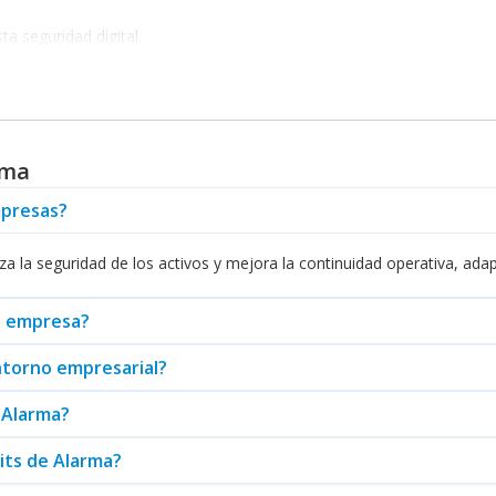
a seguridad digital.
comerciales, combinando tecnología y eficiencia.
nzadas de conectividad y automatización.
gía accesible y funcionalidad.
sistemas y fácil acceso a la gestión de la seguridad.
ciente para pequeñas y medianas empresas.
rma
 que se integra a sus procesos de operación, optimizando la segurid
a tomar decisiones acertadas y estratégicas.
mpresas?
ema de seguridad, se recomienda realizar una evaluación exhaustiva de
 de su empresa hoy mismo. No deje para mañana lo que puede proteg
za la seguridad de los activos y mejora la continuidad operativa, ada
i empresa?
entorno empresarial?
 Alarma?
its de Alarma?