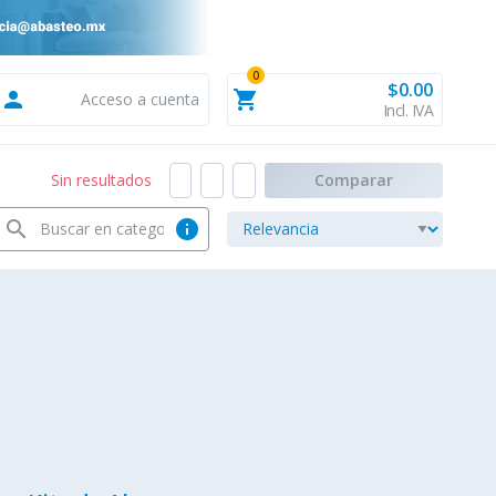
0
$0.00
person
shopping_cart
Acceso a cuenta
Incl. IVA
Sin resultados
Comparar
search
info