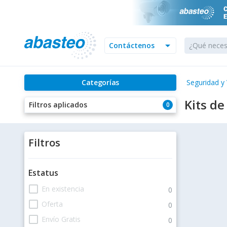
arrow_drop_down
Contáctenos
Categorías
Seguridad y 
Kits d
Filtros aplicados
0
Filtros
Estatus
check_box_outline_blank
En existencia
0
check_box_outline_blank
Oferta
0
check_box_outline_blank
Envío Gratis
0