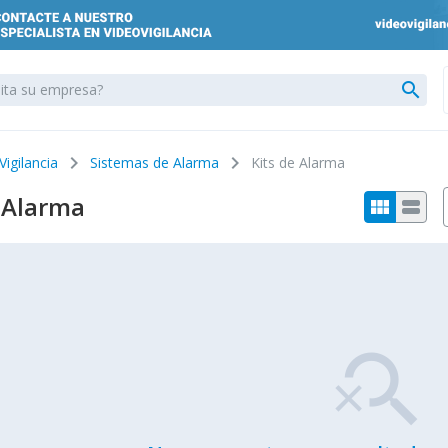
search
chevron_right
chevron_right
Vigilancia
Sistemas de Alarma
Kits de Alarma
e Alarma
view_module
view_stream
search_off