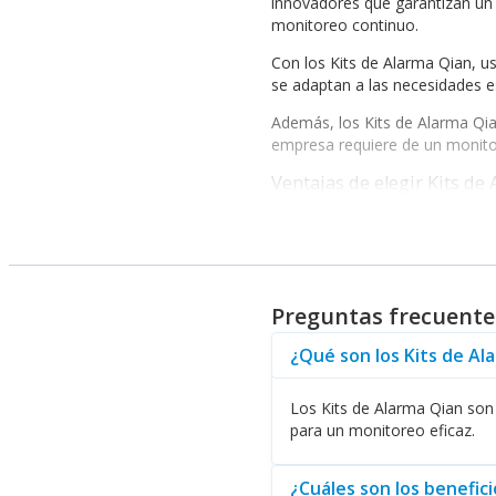
innovadores que garantizan un 
monitoreo continuo.
Con los Kits de Alarma Qian, us
se adaptan a las necesidades e
Además, los Kits de Alarma Qia
empresa requiere de un monito
Ventajas de elegir Kits de
Los beneficios de optar por Kit
sobre la protección de su prop
A la hora de pensar en la gestió
configuraciones según sea nece
Preguntas frecuente
Si su negocio requiere de solu
La marca Qian ha diseñado est
¿Qué son los Kits de Al
Por último, es importante menci
Los Kits de Alarma Qian son 
soporte continuo. La elección d
para un monitoreo eficaz.
¿Cuáles son los benefic