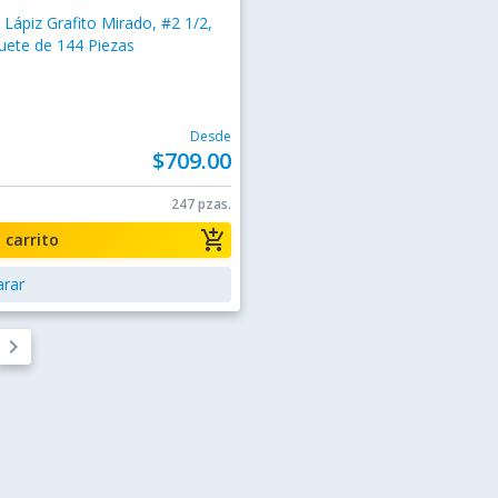
Lápiz Grafito Mirado, #2 1/2,
uete de 144 Piezas
1
Desde
$709.00
0
247 pzas.
add_shopping_cart
a carrito
rar
keyboard_arrow_right