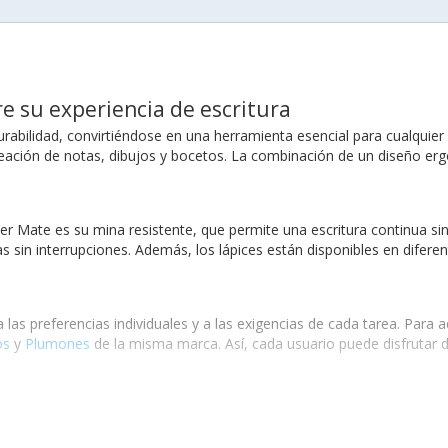
e su experiencia de escritura
rabilidad, convirtiéndose en una herramienta esencial para cualquier
a creación de notas, dibujos y bocetos. La combinación de un diseño er
er Mate es su mina resistente, que permite una escritura continua sin 
sin interrupciones. Además, los lápices están disponibles en diferen
 las preferencias individuales y a las exigencias de cada tarea. Para
os
y
Plumones
de la misma marca. Así, cada usuario puede disfrutar
ión popular entre estudiantes de todas las edades. Su capacidad para 