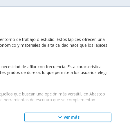
 entorno de trabajo o estudio. Estos lápices ofrecen una
gonómico y materiales de alta calidad hace que los lápices
necesidad de afilar con frecuencia. Esta característica
tes grados de dureza, lo que permite a los usuarios elegir
 aquellos que buscan una opción más versátil, en Abasteo
 de herramientas de escritura que se complementan
keyboard_arrow_down
Ver más
soportar el desgaste del uso diario, así como su diseño