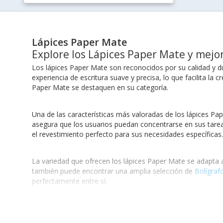
Lápices Paper Mate
Explore los Lápices Paper Mate y mejor
Los lápices Paper Mate son reconocidos por su calidad y du
experiencia de escritura suave y precisa, lo que facilita l
Paper Mate se destaquen en su categoría.
Una de las características más valoradas de los lápices Pap
asegura que los usuarios puedan concentrarse en sus tareas 
el revestimiento perfecto para sus necesidades específicas.
La variedad que ofrecen los lápices Paper Mate se adapta a
también puede encontrar una amplia selección de
Bolígraf
perfectamente entre sí.
Beneficios de usar lápices Paper Mate
En el ámbito escolar, los lápices Paper Mate son una elecc