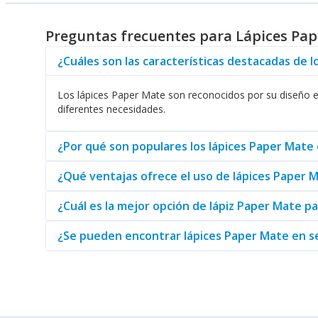
atractivo, hacen que sean favoritos para quienes buscan un
el material adecuado para cada clase.
Preguntas frecuentes para Lápices Pa
¿Cuáles son las características destacadas de l
La compatibilidad de los lápices Paper Mate con otros prod
la misma marca, lo que permite realizar cambios sin dejar hu
Los lápices Paper Mate son reconocidos por su diseño er
diferentes necesidades.
En resumen, los lápices Paper Mate son una excelente opción
escuela o proyectos creativos, estos lápices cumplen con e
clientes tengan acceso a lo mejor de la marca Paper Mate e
¿Por qué son populares los lápices Paper Mate
¿Qué ventajas ofrece el uso de lápices Paper 
¿Cuál es la mejor opción de lápiz Paper Mate p
¿Se pueden encontrar lápices Paper Mate en s