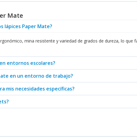
 aliado confiable en sus estudios. Además, su disponibilidad en sets
per Mate
os lápices Paper Mate?
uctos de escritura también brinda una gran ventaja. Por ejemplo, los 
ella en el papel. Esto hace que la experiencia de escritura sea más fl
gonómico, mina resistente y variedad de grados de dureza, lo que faci
 para quienes buscan calidad y funcionalidad en sus herramientas de 
xpectativas elevadas. Abasteo actúa como un distribuidor confiable p
n el ámbito de los lápices.
 en entornos escolares?
Mate en un entorno de trabajo?
ara mis necesidades específicas?
ets?