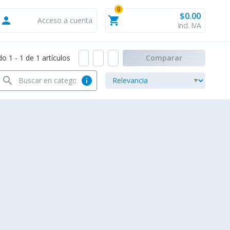
0
$0.00
person
shopping_cart
Acceso a cuenta
Incl. IVA
 1 - 1 de 1 artículos
Comparar
search
info