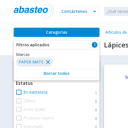
arrow_drop_down
Contáctenos
Categorías
Artículos de
Lápice
Filtros aplicados
1
Marcas
close
PAPER MATE
Filtros
Borrar todos
Estatus
check_box_outline_blank
En existencia
1
check_box_outline_blank
Oferta
0
check_box_outline_blank
Envío Gratis
0
check_box_outline_blank
Producto Nuevo
0
check_box_outline_blank
Importado
0