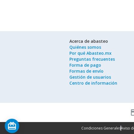
Acerca de abasteo
Quiénes somos
Por qué Abasteo.mx
Preguntas frecuentes
Forma de pago
Formas de envío
Gestión de usuarios
Centro de información
cred
card_giftcard
Condiciones Generales
Aviso d