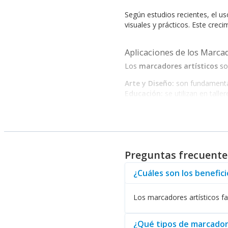
Según estudios recientes, el 
visuales y prácticos. Este crec
Aplicaciones de los Marcad
Los
marcadores artísticos
son
Arte y Diseño:
son fundamentale
Educación:
se utilizan en talle
Publicidad:
son esenciales en l
Arquitectura:
permiten la rápi
Estándares y Certificaciones
La calidad de los
marcadores a
Preguntas frecuente
seguridad, como el cumplimiento
en la decisión de compra para 
¿Cuáles son los benefic
¿Por qué elegir productos
Los marcadores artísticos fac
Al optar por productos de
marc
¿Qué tipos de marcadore
Variedad de opciones:
desde