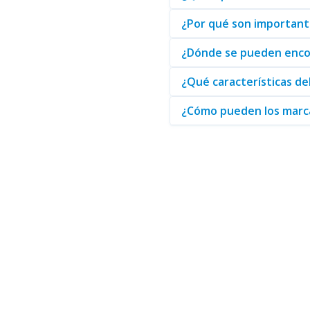
Calidad garantizada:
todos l
¿Por qué son importante
Conveniencia:
el abastecimie
¿Dónde se pueden encon
Para garantizar que su empresa 
de equiparse con los mejores p
¿Qué características de
¿Cómo pueden los marcad