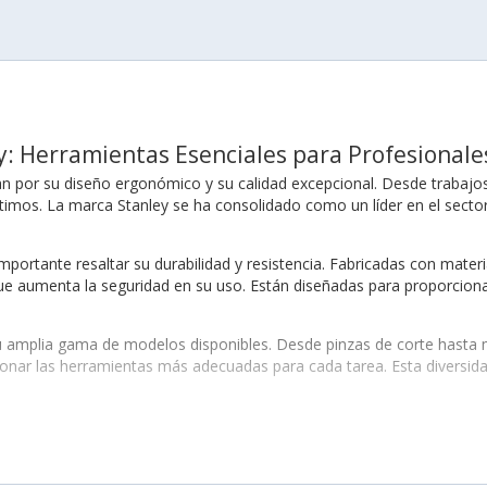
y: Herramientas Esenciales para Profesionale
n por su diseño ergonómico y su calidad excepcional. Desde trabajos
imos. La marca Stanley se ha consolidado como un líder en el sector
importante resaltar su durabilidad y resistencia. Fabricadas con materi
e aumenta la seguridad en su uso. Están diseñadas para proporcionar 
 amplia gama de modelos disponibles. Desde pinzas de corte hasta 
cionar las herramientas más adecuadas para cada tarea. Esta diversi
 en la incorporación de tecnología de punta en sus productos. Las
Pin
 elegir estas pinzas, usted invierte en herramientas que le ayudarán a
iario