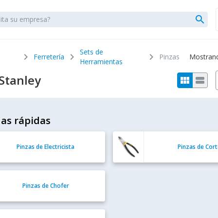
search
Sets de
chevron_right
chevron_right
chevron_right
Ferretería
Pinzas
Mostrando
Herramientas
Stanley
view_module
view_stream
as rápidas
Pinzas de Electricista
Pinzas de Cor
Pinzas de Chofer