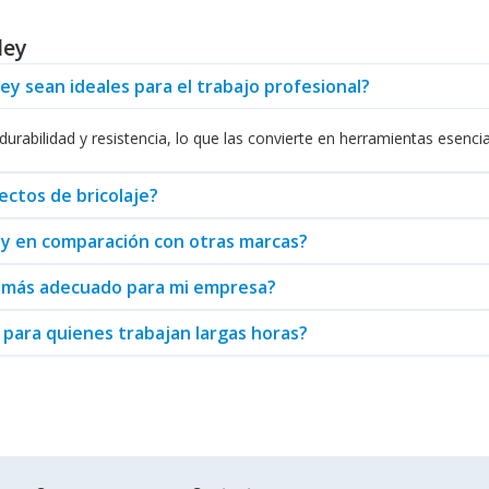
stencia y versatilidad. Estas herramientas también son fáciles de mane
ley
 causar fatiga, esencial para aquellos que pasan largas horas traba
mo las
Pistolas de Aire
y
Sopladoras
, que complementan a las pinzas y
ey sean ideales para el trabajo profesional?
ad es excepcional, convirtiendo su trabajo en una tarea más eficiente
rabilidad y resistencia, lo que las convierte en herramientas esencia
tán disponibles para su compra a través de Abasteo, un distribuidor c
 y aporten valor a su trabajo, Stanley es la elección adecuada.
ectos de bricolaje?
ley en comparación con otras marcas?
y más adecuado para mi empresa?
 para quienes trabajan largas horas?