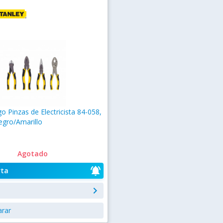
go Pinzas de Electricista 84-058,
egro/Amarillo
Agotado
notifications_active
rta
keyboard_arrow_right
rar