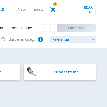
0
$0.00
person
shopping_cart
Acceso a cuenta
Incl. IVA
 1 - 1 de 1 artículos
Comparar
search
info
te
Pinzas de Presión