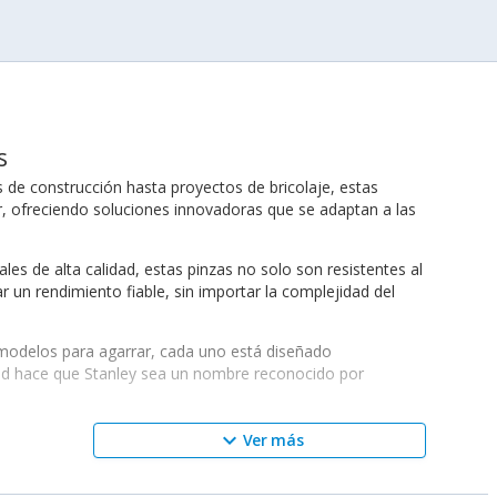
s
 de construcción hasta proyectos de bricolaje, estas
, ofreciendo soluciones innovadoras que se adaptan a las
ales de alta calidad, estas pinzas no solo son resistentes al
un rendimiento fiable, sin importar la complejidad del
modelos para agarrar, cada uno está diseñado
dad hace que Stanley sea un nombre reconocido por
zas Stanley
están diseñadas para mejorar la eficiencia en
keyboard_arrow_down
Ver más
 alcanzar sus objetivos de una manera más fácil y efectiva.