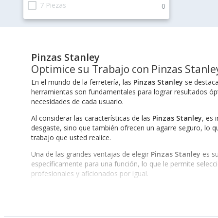
check_box_outline_blank
7 Piezas
0
Pinzas Stanley
Optimice su Trabajo con Pinzas Stanle
En el mundo de la ferretería, las
Pinzas Stanley
se destaca
herramientas son fundamentales para lograr resultados ópt
necesidades de cada usuario.
Al considerar las características de las
Pinzas Stanley
, es 
desgaste, sino que también ofrecen un agarre seguro, lo qu
trabajo que usted realice.
Una de las grandes ventajas de elegir
Pinzas Stanley
es su
específicamente para una función, lo que le permite selec
profesionales y aficionados por igual.
El enfoque de Stanley en la innovación también se traduce
el trabajo, permitiéndole simplificar tareas complicadas. Al
Beneficios de Usar Pinzas Stanley en su Trabajo D