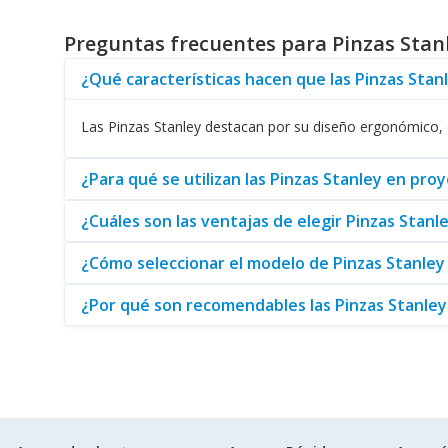
Los beneficios de las
Pinzas Stanley
no terminan en su resi
Preguntas frecuentes para Pinzas Stan
diseño equilibrado y cómodo permite un uso prolongado sin
Adicionalmente, Stanley ofrece otros productos útiles, co
¿Qué características hacen que las Pinzas Stanl
producto, usted puede estar seguro de que el nivel de calid
Las Pinzas Stanley destacan por su diseño ergonómico, du
Finalmente, es importante señalar que
Pinzas
de Stanley es
oportuna. Si busca herramientas que mejoren su rendimiento
¿Para qué se utilizan las Pinzas Stanley en proy
¿Cuáles son las ventajas de elegir Pinzas Stan
¿Cómo seleccionar el modelo de Pinzas Stanle
¿Por qué son recomendables las Pinzas Stanley