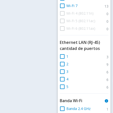
check_box_outline_blank
Wi-Fi 7
13
check_box_outline_blank
Wi-Fi 4 (802.11n)
0
check_box_outline_blank
Wi-Fi 5 (802.11ac)
0
check_box_outline_blank
Wi-Fi 6 (802.11ax)
0
Ethernet LAN (RJ-45)
cantidad de puertos
check_box_outline_blank
1
3
check_box_outline_blank
2
9
check_box_outline_blank
3
6
check_box_outline_blank
4
6
check_box_outline_blank
5
6
Banda Wi-Fi
info
check_box_outline_blank
Banda 2.4 GHz
1