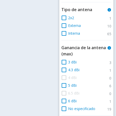
Tipo de antena
info
check_box_outline_blank
2x2
1
check_box_outline_blank
Externa
10
check_box_outline_blank
Interna
65
Ganancia de la antena
info
(max)
check_box_outline_blank
3 dBi
3
check_box_outline_blank
4.3 dBi
1
check_box_outline_blank
4 dBi
0
check_box_outline_blank
5 dBi
6
check_box_outline_blank
6.5 dBi
0
check_box_outline_blank
6 dBi
1
check_box_outline_blank
No especificado
19