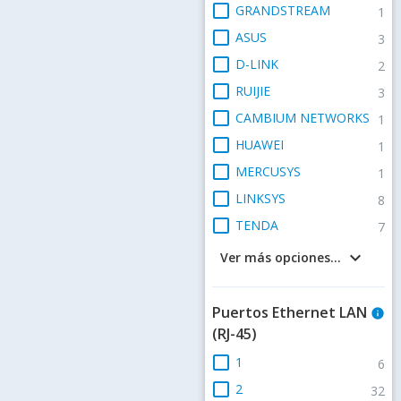
check_box_outline_blank
GRANDSTREAM
1
check_box_outline_blank
ASUS
3
check_box_outline_blank
D-LINK
2
check_box_outline_blank
RUIJIE
3
check_box_outline_blank
CAMBIUM NETWORKS
1
check_box_outline_blank
HUAWEI
1
check_box_outline_blank
MERCUSYS
1
check_box_outline_blank
LINKSYS
8
check_box_outline_blank
TENDA
7
keyboard_arrow_down
Ver más opciones...
Puertos Ethernet LAN
info
(RJ-45)
check_box_outline_blank
1
6
check_box_outline_blank
2
32