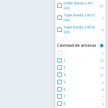
Doble Banda 2.4/5
check_box_outline_blank
62
GHz
Triple Banda 2.4/5/5
check_box_outline_blank
2
GHz
Triple Banda 2.4/5/6
check_box_outline_blank
9
GHz
Cantidad de antenas
info
check_box_outline_blank
1
0
check_box_outline_blank
2
16
check_box_outline_blank
3
13
check_box_outline_blank
4
31
check_box_outline_blank
5
3
check_box_outline_blank
6
4
check_box_outline_blank
7
1
check_box_outline_blank
8
3