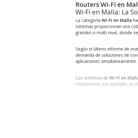
Routers Wi-Fi en Mal
Wi-Fi en Malla: La S
La categoría
Wi-Fi en Malla
ha 
sistemas proporcionan una cobe
grandes o multi-nivel, donde se
Según el último informe de inv
demanda de soluciones de conec
aplicaciones simultáneamente.
Los sistemas de
Wi-Fi en Mall
eficazmente; por ejemplo, en el
Opciones Disponibles en 
Algunas de las opciones que se
Wi-Fi-en-Malla-Tplink
: Ideal pa
Wi-Fi-en-Malla-Linksys
: Ofrece
Wi-Fi en Malla 6
: Es compatible
Wi-Fi-en-Malla-Dlink
: Proporcio