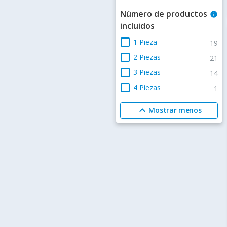
Número de productos
info
incluidos
check_box_outline_blank
1 Pieza
19
check_box_outline_blank
2 Piezas
21
check_box_outline_blank
3 Piezas
14
check_box_outline_blank
4 Piezas
1
expand_less
Mostrar menos