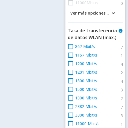
check_box_outline_blank
11000Mbit/s
0
keyboard_arrow_down
Ver más opciones...
Tasa de transferencia
info
de datos WLAN (máx.)
check_box_outline_blank
867 Mbit/s
7
check_box_outline_blank
1167 Mbit/s
1
check_box_outline_blank
1200 Mbit/s
4
check_box_outline_blank
1201 Mbit/s
2
check_box_outline_blank
1300 Mbit/s
4
check_box_outline_blank
1500 Mbit/s
3
check_box_outline_blank
1800 Mbit/s
2
check_box_outline_blank
2882 Mbit/s
7
check_box_outline_blank
3000 Mbit/s
5
check_box_outline_blank
11000 Mbit/s
1