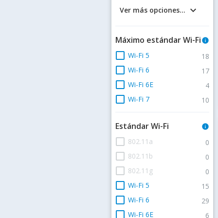
keyboard_arrow_down
Ver más opciones...
Máximo estándar Wi-Fi
info
check_box_outline_blank
Wi-Fi 5
18
check_box_outline_blank
Wi-Fi 6
17
check_box_outline_blank
Wi-Fi 6E
4
check_box_outline_blank
Wi-Fi 7
10
Estándar Wi-Fi
info
check_box_outline_blank
802.11a
0
check_box_outline_blank
802.11b
0
check_box_outline_blank
802.11g
0
check_box_outline_blank
Wi-Fi 5
15
check_box_outline_blank
Wi-Fi 6
29
check_box_outline_blank
Wi-Fi 6E
6