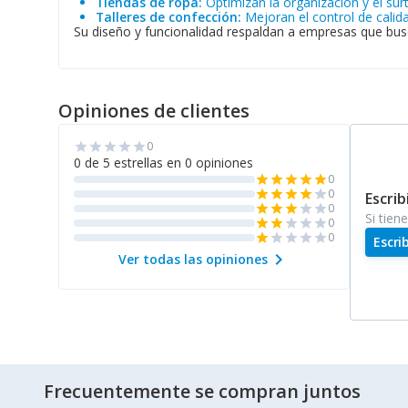
Tiendas de ropa:
Optimizan la organización y el sur
Talleres de confección:
Mejoran el control de calid
Su diseño y funcionalidad respaldan a empresas que busc
Opiniones de clientes
0
star
star
star
star
star
0 de 5 estrellas en 0 opiniones
0
star
star
star
star
star
0
star
star
star
star
star
Escrib
0
star
star
star
star
star
Si tien
0
star
star
star
star
star
0
star
star
star
star
star
Escri
chevron_right
Ver todas las opiniones
Frecuentemente se compran juntos