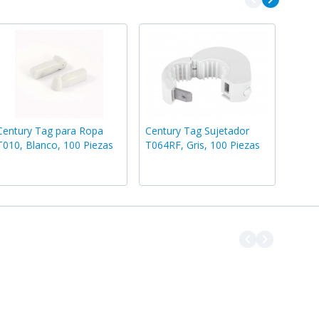
Century Tag para Ropa
Century Tag Sujetador
T010, Blanco, 100 Piezas
T064RF, Gris, 100 Piezas
navigate_before
navigate_next