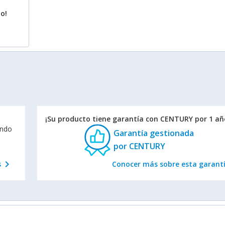
o!
¡Su producto tiene garantía con CENTURY por 1 añ
endo
Garantía gestionada
por CENTURY
chevron_right
s
Conocer más sobre esta garant