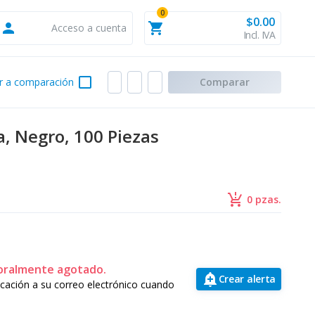
0
$0.00
person
shopping_cart
Acceso a cuenta
Incl. IVA
check_box_outline_blank
r a comparación
Comparar
, Negro, 100 Piezas
production_quantity_limits
0 pzas.
oralmente agotado.
add_alert
Crear alerta
ficación a su correo electrónico cuando