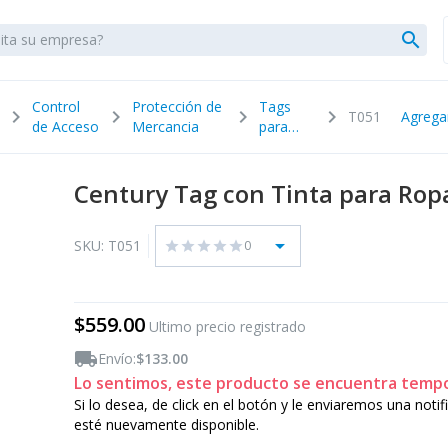
search
Control
Protección de
Tags
chevron_right
chevron_right
chevron_right
chevron_right
T051
Agrega
de Acceso
Mercancia
para
Ropa
Century Tag con Tinta para Ropa
arrow_drop_down
SKU: T051
0
star
star
star
star
star
$559.00
Ultimo precio registrado
local_shipping
Envío:
$133.00
Lo sentimos, este producto se encuentra temp
Si lo desea, de click en el botón y le enviaremos una noti
esté nuevamente disponible.