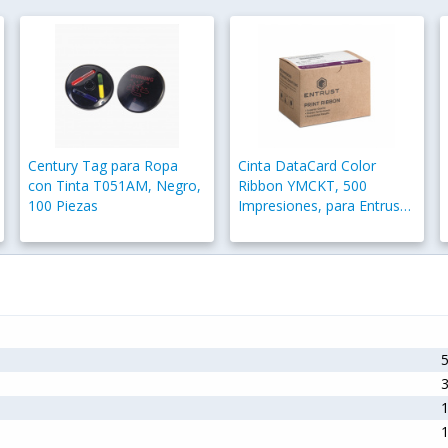
Century Tag para Ropa
Cinta DataCard Color
con Tinta T051AM, Negro,
Ribbon YMCKT, 500
100 Piezas
Impresiones, para Entrust
Sigma DS1/DS2
1