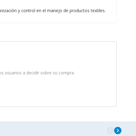
ización y control en el manejo de productos textiles.
ros usuarios a decidir sobre su compra.
navigate_before
navigate_next