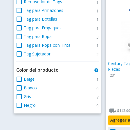
check_box_outline_blank
Removedor de Tags
1
check_box_outline_blank
Tag para Armazones
1
check_box_outline_blank
Tag para Botellas
1
check_box_outline_blank
Tag para Empaques
1
check_box_outline_blank
Tag para Ropa
3
check_box_outline_blank
Tag para Ropa con Tinta
1
check_box_outline_blank
Tag Sujetador
2
Century Tag
Piezas
Color del producto
info
T231
check_box_outline_blank
Beige
1
check_box_outline_blank
Blanco
6
check_box_outline_blank
Gris
7
check_box_outline_blank
Negro
9
local_shipping
$143.0
Agregar 