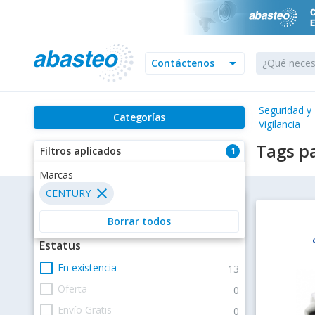
arrow_drop_down
Contáctenos
Seguridad y
Categorías
Vigilancia
Tags p
Filtros aplicados
1
Filtros
Estatus
check_box_outline_blank
En existencia
13
check_box_outline_blank
Oferta
0
check_box_outline_blank
Envío Gratis
0