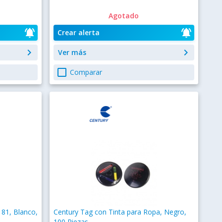
Agotado
notifications_active
notifications_active
Crear alerta
keyboard_arrow_right
keyboard_arrow_right
Ver más
check_box_outline_blank
Comparar
81, Blanco,
Century Tag con Tinta para Ropa, Negro,
100 Piezas