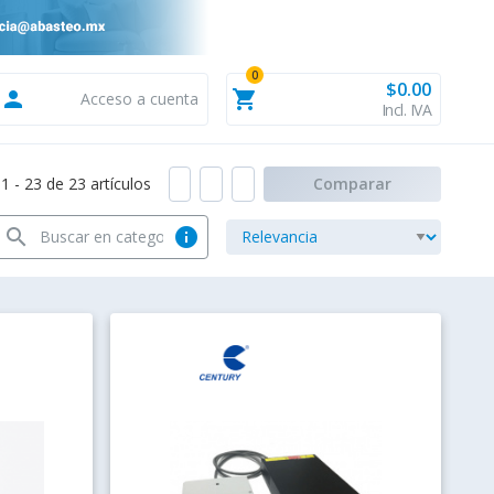
0
$0.00
person
shopping_cart
Acceso a cuenta
Incl. IVA
 - 23 de 23 artículos
Comparar
search
info