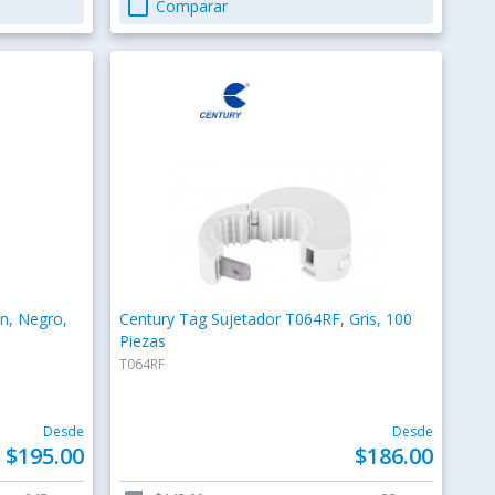
check_box_outline_blank
Comparar
n, Negro,
Century Tag Sujetador T064RF, Gris, 100
Piezas
T064RF
Desde
Desde
$195.00
$186.00