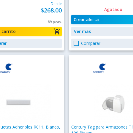
Desde
$268.00
Agotado
Crear alerta
0
89 pzas.
add_shopping_cart
a carrito
Ver más
check_box_outline_blank
rar
Comparar
quetas Adheribles R011, Blanco,
Century Tag para Armazones T1
100 Piezas