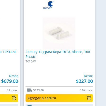
ta T051AM,
Century Tag para Ropa T010, Blanco, 100
Piezas
T010/W
Desde
Desde
$679.00
$327.00
local_shipping
32 pzas.
$143.00
116 pzas.
add_shopping_cart
add_shopping_cart
Agregar a carrito