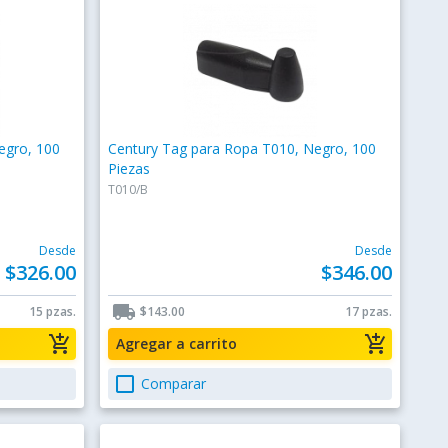
egro, 100
Century Tag para Ropa T010, Negro, 100
Piezas
T010/B
Desde
Desde
$326.00
$346.00
local_shipping
15 pzas.
$143.00
17 pzas.
add_shopping_cart
add_shopping_cart
Agregar a carrito
check_box_outline_blank
Comparar