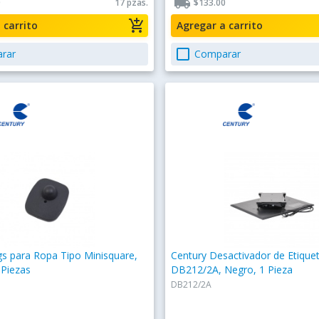
local_shipping
0
17 pzas.
$133.00
add_shopping_cart
a carrito
Agregar a carrito
check_box_outline_blank
rar
Comparar
s para Ropa Tipo Minisquare,
Century Desactivador de Etique
 Piezas
DB212/2A, Negro, 1 Pieza
DB212/2A