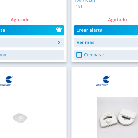
T181
Agotado
Agotado
notifications_active
rta
Crear alerta
keyboard_arrow_right
Ver más
check_box_outline_blank
rar
Comparar