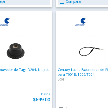
check_box_outline_blank
rar
Comparar
movedor de Tags D204, Negro,
Century Lazos Expansores de Pi
para T001B/T005/T004
L003
Desde
$699.00