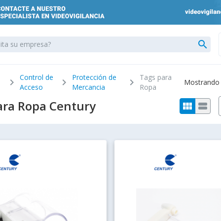
search
Control de
Protección de
Tags para
chevron_right
chevron_right
chevron_right
Mostrando 1
Acceso
Mercancia
Ropa
ara Ropa Century
view_module
view_stream