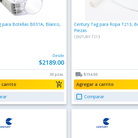
 para Botellas B031A, Blanco,
Century Tag para Ropa T213, B
Piezas
CENTURY-T213
Desde
$2189.00
local_shipping
0
30 pzas.
$154.00
add_shopping_cart
a carrito
Agregar a carrito
check_box_outline_blank
rar
Comparar