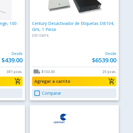
eige, 100
Century Desactivador de Etiquetas DB104,
Gris, 1 Pieza
DB104/F4
Desde
Desde
$439.00
$6539.00
local_shipping
381 pzas.
$133.00
25 pzas.
add_shopping_cart
add_shopping_cart
Agregar a carrito
check_box_outline_blank
Comparar