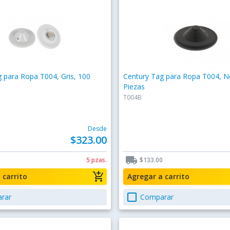
 para Ropa T004, Gris, 100
Century Tag para Ropa T004, N
Piezas
T004B
Desde
$323.00
local_shipping
0
5 pzas.
$133.00
add_shopping_cart
a carrito
Agregar a carrito
check_box_outline_blank
rar
Comparar