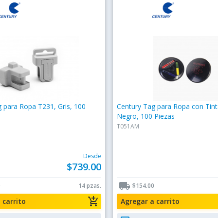
 para Ropa T231, Gris, 100
Century Tag para Ropa con Tin
Negro, 100 Piezas
T051AM
Desde
$739.00
local_shipping
0
14 pzas.
$154.00
add_shopping_cart
a carrito
Agregar a carrito