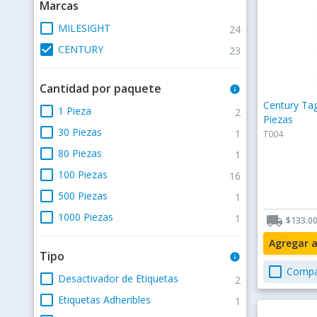
Marcas
check_box_outline_blank
MILESIGHT
24
check_box
CENTURY
23
Cantidad por paquete
info
Century Tag
check_box_outline_blank
1 Pieza
2
Piezas
check_box_outline_blank
30 Piezas
1
T004
check_box_outline_blank
80 Piezas
1
check_box_outline_blank
100 Piezas
16
check_box_outline_blank
500 Piezas
1
check_box_outline_blank
1000 Piezas
1
local_shipping
$133.0
Agregar 
Tipo
info
check_box_outline_blank
Compa
check_box_outline_blank
Desactivador de Etiquetas
2
check_box_outline_blank
Etiquetas Adheribles
1