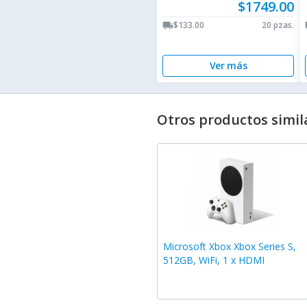
$1749.00
$133.00
20 pzas.
local_shipping
lo
Ver más
Otros productos simil
Microsoft Xbox Xbox Series S,
512GB, WiFi, 1 x HDMI