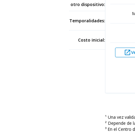
otro dispositivo:
M
Temporalidades:
Costo inicial:
open_in_new
Ve
¹ Una vez valid
² Depende de l
³ En el Centro 