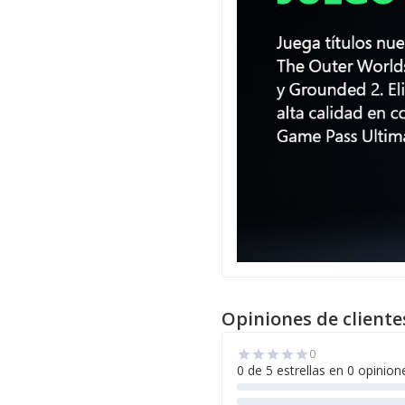
Opiniones de cliente
0
star
star
star
star
star
0 de 5 estrellas en 0 opinion