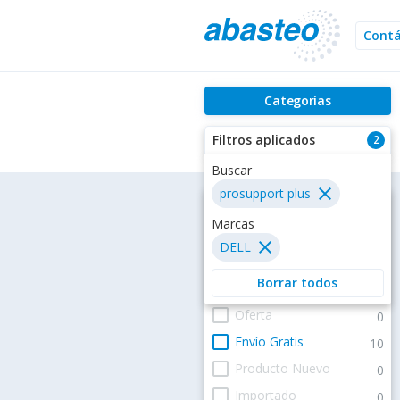
Cont
Categorías
Filtros aplicados
2
Buscar
close
prosupport plus
Filtros
Marcas
close
DELL
Estatus
Borrar todos
check_box_outline_blank
En existencia
10
check_box_outline_blank
Oferta
0
check_box_outline_blank
Envío Gratis
10
check_box_outline_blank
Producto Nuevo
0
check_box_outline_blank
Importado
0