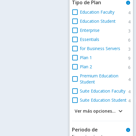
Tipo de Plan
info
check_box_outline_blank
Education Faculty
4
check_box_outline_blank
Education Student
4
check_box_outline_blank
Enterprise
3
check_box_outline_blank
Essentials
6
check_box_outline_blank
for Business Servers
3
check_box_outline_blank
Plan 1
9
check_box_outline_blank
Plan 2
6
Premium Education
check_box_outline_blank
4
Student
check_box_outline_blank
Suite Education Faculty
4
check_box_outline_blank
Suite Education Student
4
keyboard_arrow_down
Ver más opciones...
Periodo de
info