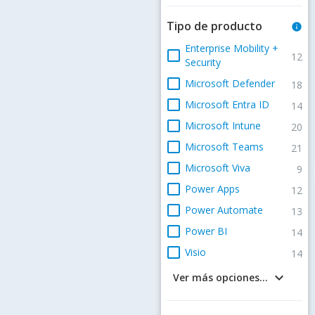
Tipo de producto
info
Enterprise Mobility +
check_box_outline_blank
12
Security
check_box_outline_blank
Microsoft Defender
18
check_box_outline_blank
Microsoft Entra ID
14
check_box_outline_blank
Microsoft Intune
20
check_box_outline_blank
Microsoft Teams
21
check_box_outline_blank
Microsoft Viva
9
check_box_outline_blank
Power Apps
12
check_box_outline_blank
Power Automate
13
check_box_outline_blank
Power BI
14
check_box_outline_blank
Visio
14
keyboard_arrow_down
Ver más opciones...