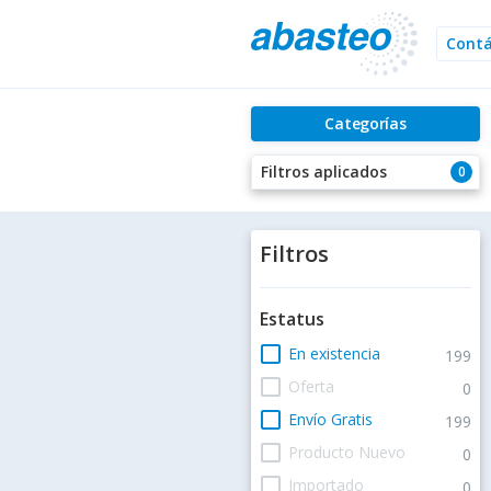
Cont
Categorías
Filtros aplicados
0
Filtros
Estatus
check_box_outline_blank
En existencia
199
check_box_outline_blank
Oferta
0
check_box_outline_blank
Envío Gratis
199
check_box_outline_blank
Producto Nuevo
0
check_box_outline_blank
Importado
0